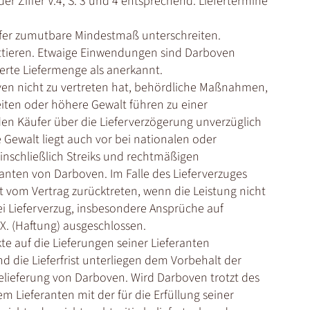
er Ziffer V.4, S. 3 und 4 entsprechend. Liefertermine
Käufer zumutbare Mindestmaß unterschreiten.
uittieren. Etwaige Einwendungen sind Darboven
tierte Liefermenge als anerkannt.
ven nicht zu vertreten hat, behördliche Maßnahmen,
iten oder höhere Gewalt führen zu einer
en Käufer über die Lieferverzögerung unverzüglich
 Gewalt liegt auch vor bei nationalen oder
nschließlich Streiks und rechtmäßigen
anten von Darboven. Im Falle des Lieferverzuges
 vom Vertrag zurücktreten, wenn die Leistung nicht
ei Lieferverzug, insbesondere Ansprüche auf
X. (Haftung) ausgeschlossen.
kte auf die Lieferungen seiner Lieferanten
d die Lieferfrist unterliegen dem Vorbehalt der
lieferung von Darboven. Wird Darboven trotzt des
 Lieferanten mit der für die Erfüllung seiner