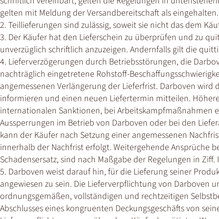
schriftlich vereinbart, gelten die Regelungen in untenstehend
gelten mit Meldung der Versandbereitschaft als eingehalten.
2. Teillieferungen sind zulässig, soweit sie nicht das dem 
3. Der Käufer hat den Lieferschein zu überprüfen und zu q
unverzüglich schriftlich anzuzeigen. Andernfalls gilt die quit
4. Lieferverzögerungen durch Betriebsstörungen, die Darbo
nachträglich eingetretene Rohstoff-Beschaffungsschwierigke
angemessenen Verlängerung der Lieferfrist. Darboven wird d
informieren und einen neuen Liefertermin mitteilen. Höhere
internationalen Sanktionen, bei Arbeitskampfmaßnahmen ei
Aussperrungen im Betrieb von Darboven oder bei den Liefer
kann der Käufer nach Setzung einer angemessenen Nachfrist
innerhalb der Nachfrist erfolgt. Weitergehende Ansprüche b
Schadensersatz, sind nach Maßgabe der Regelungen in Ziff. I
5. Darboven weist darauf hin, für die Lieferung seiner Produ
angewiesen zu sein. Die Lieferverpflichtung von Darboven un
ordnungsgemäßen, vollständigen und rechtzeitigen Selbstbe
Abschlusses eines kongruenten Deckungsgeschäfts von seinem